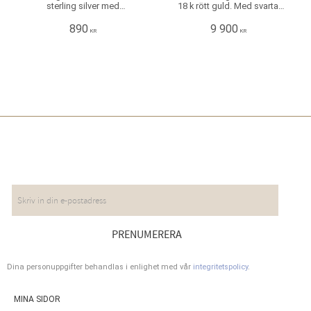
sterling silver med
18 k rött guld. Med svarta
sötvattenpärlor. Mått: Längd:
briljantslipade diamanter
ca 3 cm Bredd kulstav: 2 mm
0,20 ct /st infattade i fyra klor.
890
9 900
KR
KR
NYHETSBREV
PRENUMERERA
Dina personuppgifter behandlas i enlighet med vår
integritetspolicy
.
MINA SIDOR