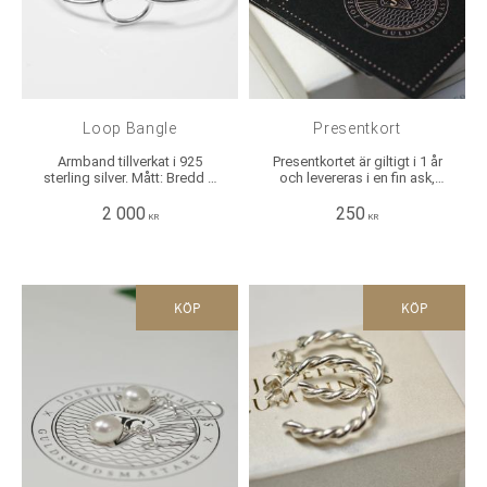
Loop Bangle
Presentkort
Armband tillverkat i 925
Presentkortet är giltigt i 1 år
sterling silver. Mått: Bredd &
och levereras i en fin ask,
Höjd: ca 2 mm, innermått i
med en presentpåse och
diameter på bredaste stället:
choklad. En underbar present
2 000
250
KR
KR
ca 6 cm.
att ge och få! Finns i flera
valörer!
KÖP
KÖP