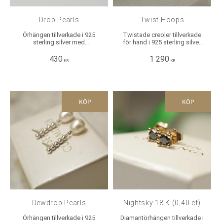
Drop Pearls
Twist Hoops
Örhängen tillverkade i 925
Twistade creoler tillverkade
sterling silver med
för hand i 925 sterling silver.
sötvattenpärlor. Mått: Längd:
Mått: Bredd & Höjd: ca 3 mm,
ca 3 cm, Bredd: ca 1 cm.
yttermått i diameter på
430
1 290
KR
KR
bredaste stället: ca 2,5 cm.
KÖP
KÖP
Dewdrop Pearls
Nightsky 18 K (0,40 ct)
Örhängen tillverkade i 925
Diamantörhängen tillverkade i