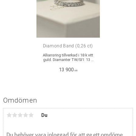
Diamond Band (0,26 ct)
Alliansring tillverkad i 18 k vitt
guld. Diamanter TW/SI1: 13 x
0,02 ct. Mått: Bredd: ca 2 mm,
Höjd: ca 1,8 mm. Rak skena.
13 900
KR
Omdömen
Du