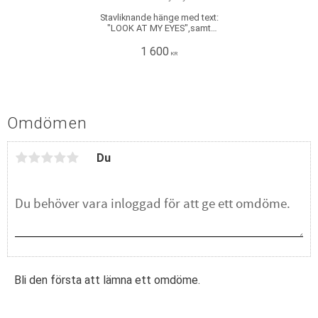
Stavliknande hänge med text:
"LOOK AT MY EYES",samt
tillhörande kedja. Tillverkat i
925 sterling silver. Hängets
1 600
KR
mått: Längd: ca 6 cm, Bredd:
ca 6 mm.
Omdömen
Du
Bli den första att lämna ett omdöme.