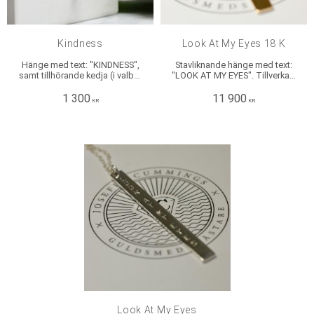
Kindness
Look At My Eyes 18 K
Hänge med text: "KINDNESS",
Stavliknande hänge med text:
samt tillhörande kedja (i valbar
"LOOK AT MY EYES". Tillverkat i
längd). Tillverkat i 925 sterling
18 k rött guld. Hängets mått:
silver. Hängets mått: Längd: ca
Längd: ca 6 cm, Bredd: ca 6
1 300
11 900
KR
KR
5 cm, Bredd: ca 6 mm.
mm. Kedja säljs separat!
Look At My Eyes