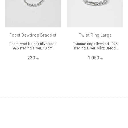
Facet Dewdrop Bracelet
Twist Ring Large
Fasetterad kullänk tillverkad i
Tvinnad ring tillverkad i 925
925 sterling silver, 18 cm.
sterling silver. Mått: Bredd:
ca 3 mm , Höjd: ca 3 mm.
230
1 050
KR
KR