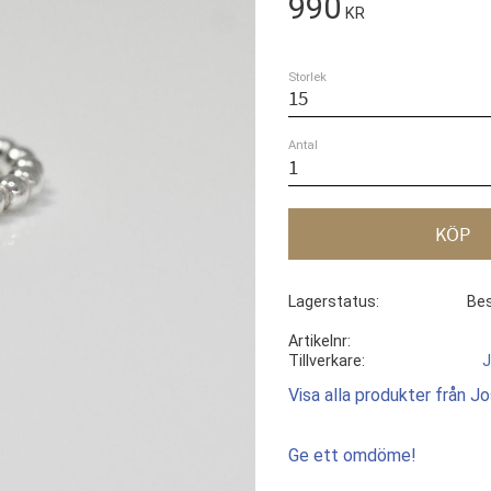
990
KR
Storlek
Antal
KÖP
Lagerstatus
Bes
Artikelnr
Tillverkare
J
Visa alla produkter från 
Ge ett omdöme!