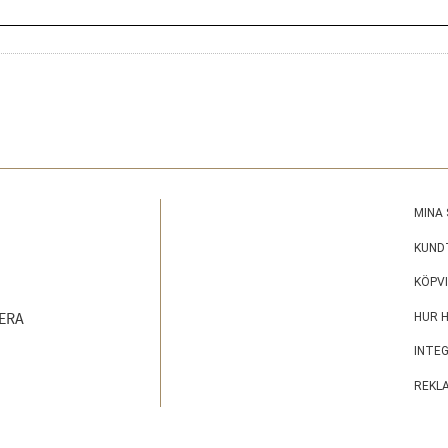
MINA 
KUND
KÖPV
ERA
HUR 
INTE
REKL