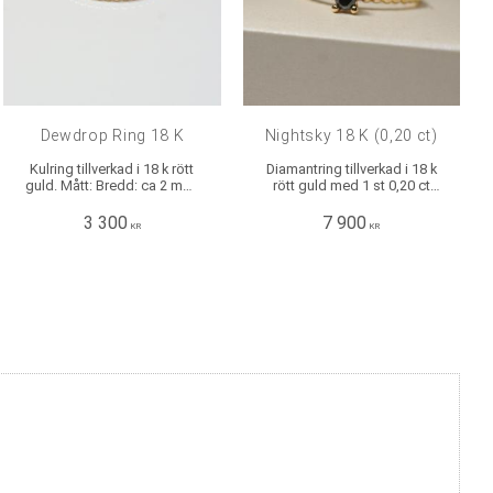
Dewdrop Ring 18 K
Nightsky 18 K (0,20 ct)
Kulring tillverkad i 18 k rött
Diamantring tillverkad i 18 k
guld. Mått: Bredd: ca 2 mm,
rött guld med 1 st 0,20 ct
Höjd ca 2 mm.
briljantslipad svart diamant
infattad i fyra klor. Mått:
3 300
7 900
KR
KR
Bredd: ca 2 mm, Höjd: ca 2
mm.