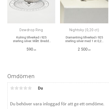
Dewdrop Ring
Nightsky (0,20 ct)
Kulring tillverkad i 925
Diamantring tillverkad i 925
sterling silver. Mått: Bredd:
sterling silver med 1 st 0,20
ca 2 mm, Höjd ca 2 mm.
ct briljantslipad svart
diamant infattad i fyra klor.
590
2 500
KR
KR
Mått: Bredd: ca 2 mm, Höjd:
ca 2 mm.
Omdömen
Du