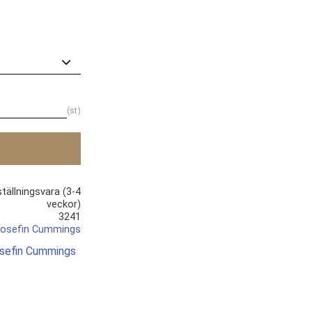
st
tällningsvara (3-4
veckor)
3241
osefin Cummings
Josefin Cummings