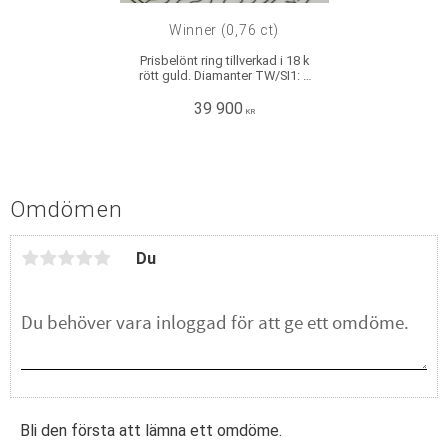
Winner (0,76 ct)
Prisbelönt ring tillverkad i 18 k
rött guld. Diamanter TW/SI1: 1
x 0,30 ct, 2 x 0,15 ct, 4 x 0,04 ct.
Bredd: ca 2,4 mm, Höjd: ca 2
39 900
KR
mm. Rak skena.
Omdömen
Du
Bli den första att lämna ett omdöme.